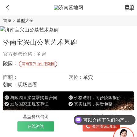
首页
>
墓型大全
济南宝兴山公墓艺术墓碑
官方参考价格：¥
起
陵园：
济南宝兴山生态陵园
面积：
穴位：
单穴
朝向：
现场查看
与陵园直接签署购墓合同
价格透明，同步陵园报价
发放国家正规安葬证
真实优惠，买贵包赔
墓型价格咨询
免费！
不花一分钱
可以介绍下你们的产品么
在线咨询
预约看墓班车