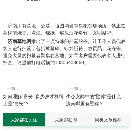
济南所有墓地、公墓、陵园均设有祭祀焚烧场所。禁止在
墓碑前烧香、点烛、烧纸、燃放烟花爆竹，文明祭祀。
济南墓地网
推出了一项特殊的扫墓服务。让工作人员代表
客人进行扫墓，包括擦墓碑、蜡烛祈祷、放贡品、花卉等。
避免大量的扫墓者聚集在墓地。如果客户需要代表客人进行
扫墓，请提前打电话预约13306408660。
上一篇：
下一篇：
如何理解“喜丧”,多少岁才算得
生态安葬中的“壁葬”是什么，
上是“喜丧”？
济南哪里有壁葬？
大家都在关注
大家都在问
同类文章推荐