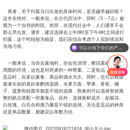
再者，关于扫墓当日出发的具体时间，是否越早越好呢？
这并非绝对。一般来说，在古代历法中，卯时（5－7点）被
视为一个吉祥的时段。然而，在现代社会中，人们通常不会
那么早出发。通常，建议选择在上午8时至下午4时之间进行
扫墓，这个时段较为稳妥。我们应综合考虑个人实际情况和
当地习俗。
可以介绍下你们的产品么
一般来说，当你去墓地时，你会先清理，擦拭墓碑，清理
周围的环境，这也是对死者的一种尊重。二是祭品，在准备
贡品时，应多以素食、果品和酒水为主。同时，也可以根据
逝者生前的喜好来酌情选择。水果方面，苹果、香蕉、橘
子、菠萝和桂圆等都是不错的选择，熟食则可以选择形状规
整的糕点搭配一些素食品。此外，选择新鲜花卉，如菊花、
白玫瑰、白百合和康乃馨是不错的选择。无论是贡品的种类
还是单品数量，都建议以单数为佳。